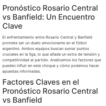
Pronóstico Rosario Central
vs Banfield: Un Encuentro
Clave
El enfrentamiento entre Rosario Central y Banfield
promete ser un duelo emocionante en el fútbol
argentino. Ambos equipos buscan sumar puntos
cruciales en la liga, lo que añade un extra de tensión y
competitividad al partido. Analicemos los factores que
pueden influir en este choque y cómo podemos hacer
apuestas informadas.
Factores Claves en el
Pronóstico Rosario Central
vs Banfield