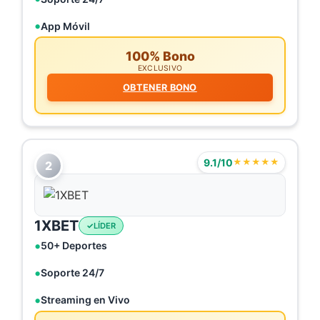
App Móvil
100% Bono
EXCLUSIVO
OBTENER BONO
9.1/10
★★★★★
2
1XBET
LÍDER
50+ Deportes
Soporte 24/7
Streaming en Vivo