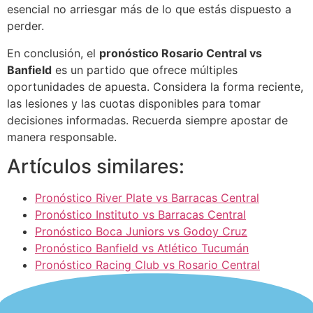
esencial no arriesgar más de lo que estás dispuesto a
perder.
En conclusión, el
pronóstico Rosario Central vs
Banfield
es un partido que ofrece múltiples
oportunidades de apuesta. Considera la forma reciente,
las lesiones y las cuotas disponibles para tomar
decisiones informadas. Recuerda siempre apostar de
manera responsable.
Artículos similares:
Pronóstico River Plate vs Barracas Central
Pronóstico Instituto vs Barracas Central
Pronóstico Boca Juniors vs Godoy Cruz
Pronóstico Banfield vs Atlético Tucumán
Pronóstico Racing Club vs Rosario Central