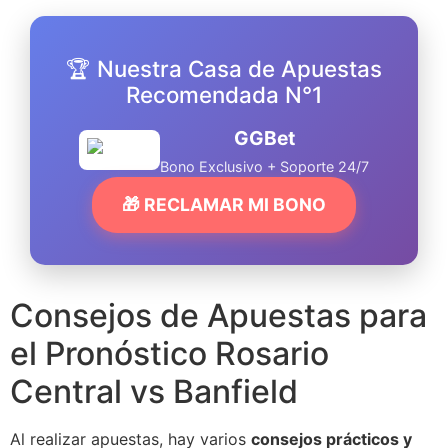
🏆 Nuestra Casa de Apuestas
Recomendada N°1
GGBet
Bono Exclusivo + Soporte 24/7
🎁 RECLAMAR MI BONO
Consejos de Apuestas para
el Pronóstico Rosario
Central vs Banfield
Al realizar apuestas, hay varios
consejos prácticos y