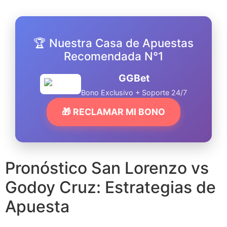
🏆 Nuestra Casa de Apuestas
Recomendada N°1
GGBet
Bono Exclusivo + Soporte 24/7
🎁 RECLAMAR MI BONO
Pronóstico San Lorenzo vs
Godoy Cruz: Estrategias de
Apuesta