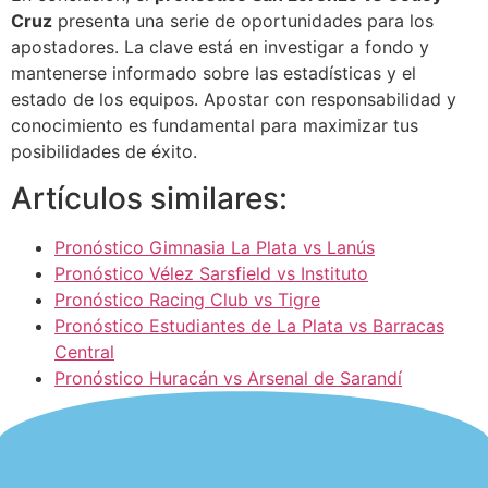
Cruz
presenta una serie de oportunidades para los
apostadores. La clave está en investigar a fondo y
mantenerse informado sobre las estadísticas y el
estado de los equipos. Apostar con responsabilidad y
conocimiento es fundamental para maximizar tus
posibilidades de éxito.
Artículos similares:
Pronóstico Gimnasia La Plata vs Lanús
Pronóstico Vélez Sarsfield vs Instituto
Pronóstico Racing Club vs Tigre
Pronóstico Estudiantes de La Plata vs Barracas
Central
Pronóstico Huracán vs Arsenal de Sarandí