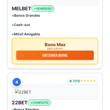
MELBET
GENEROSO
Bonos Grandes
Cash-out
Móvil Amigable
Bono Max
EXCLUSIVO
OBTENER BONO
8.7/10
★★★★★
4
22BET
COMPLETO
Pagos Rápidos