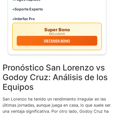
Soporte Experto
Interfaz Pro
Super Bono
EXCLUSIVO
OBTENER BONO
Pronóstico San Lorenzo vs
Godoy Cruz: Análisis de los
Equipos
San Lorenzo ha tenido un rendimiento irregular en las
últimas jornadas, aunque juega en casa, lo que suele ser
una ventaja significativa. Por otro lado, Godoy Cruz ha