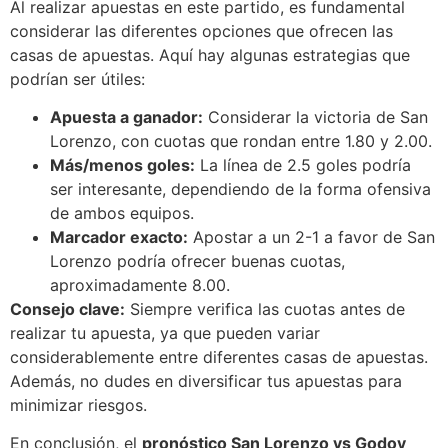
Al realizar apuestas en este partido, es fundamental
considerar las diferentes opciones que ofrecen las
casas de apuestas. Aquí hay algunas estrategias que
podrían ser útiles:
Apuesta a ganador:
Considerar la victoria de San
Lorenzo, con cuotas que rondan entre 1.80 y 2.00.
Más/menos goles:
La línea de 2.5 goles podría
ser interesante, dependiendo de la forma ofensiva
de ambos equipos.
Marcador exacto:
Apostar a un 2-1 a favor de San
Lorenzo podría ofrecer buenas cuotas,
aproximadamente 8.00.
Consejo clave:
Siempre verifica las cuotas antes de
realizar tu apuesta, ya que pueden variar
considerablemente entre diferentes casas de apuestas.
Además, no dudes en diversificar tus apuestas para
minimizar riesgos.
En conclusión, el
pronóstico San Lorenzo vs Godoy