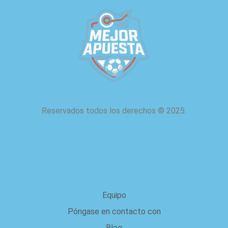
Reservados todos los derechos
©
2025.
acerca de nosotros
Equipo
Póngase en contacto con
Blog