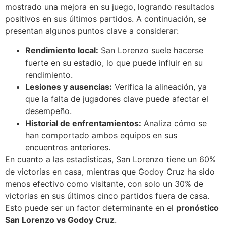
mostrado una mejora en su juego, logrando resultados
positivos en sus últimos partidos. A continuación, se
presentan algunos puntos clave a considerar:
Rendimiento local:
San Lorenzo suele hacerse
fuerte en su estadio, lo que puede influir en su
rendimiento.
Lesiones y ausencias:
Verifica la alineación, ya
que la falta de jugadores clave puede afectar el
desempeño.
Historial de enfrentamientos:
Analiza cómo se
han comportado ambos equipos en sus
encuentros anteriores.
En cuanto a las estadísticas, San Lorenzo tiene un 60%
de victorias en casa, mientras que Godoy Cruz ha sido
menos efectivo como visitante, con solo un 30% de
victorias en sus últimos cinco partidos fuera de casa.
Esto puede ser un factor determinante en el
pronóstico
San Lorenzo vs Godoy Cruz
.