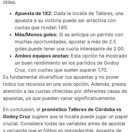
útiles:
Apuesta de 1X2:
Dada la localía de Talleres, una
apuesta a su victoria puede ser atractiva con
cuotas que rondan 1.80.
Más/Menos goles:
Si se anticipa un partido con
muchas oportunidades, apostar a más de 2.5
goles puede tener una cuota interesante de 2.00.
Ambos equipos anotan:
Esta opción ha mostrado
un buen rendimiento en los partidos de Godoy
Cruz, con cuotas que suelen superar 1.70.
Es fundamental diversificar tus apuestas y no poner
todos tus recursos en una sola opción. Además, presta
atención a las cuotas ofrecidas por diferentes casas de
apuestas, ya que pueden variar significativamente.
En conclusión, el
pronóstico Talleres de Córdoba vs
Godoy Cruz
sugiere que la localía puede jugar un papel
crucial. Considera todas las variables antes de apostar
y recuerda que el fútbol es impredecible. Apuesta de