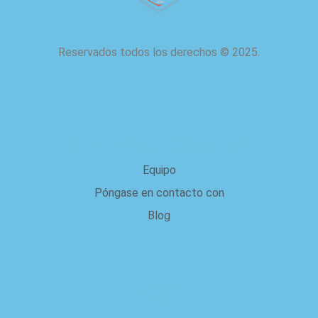
Reservados todos los derechos
©
2025.
acerca de nosotros
Equipo
Póngase en contacto con
Blog
Legal