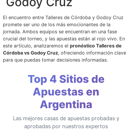
Godoy Cruz
El encuentro entre Talleres de Córdoba y Godoy Cruz
promete ser uno de los más emocionantes de la
jornada. Ambos equipos se encuentran en una fase
crucial del torneo, y las apuestas están al rojo vivo. En
este artículo, analizaremos el
pronóstico Talleres de
Córdoba vs Godoy Cruz
, ofreciendo información clave
para que puedas tomar decisiones informadas.
Top 4 Sitios de
Apuestas en
Argentina
Las mejores casas de apuestas probadas y
aprobadas por nuestros expertos