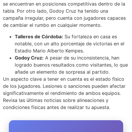
se encuentran en posiciones competitivas dentro de la
tabla. Por otro lado, Godoy Cruz ha tenido una
campaña irregular, pero cuenta con jugadores capaces
de cambiar el rumbo en cualquier momento.
Talleres de Córdoba:
Su fortaleza en casa es
notable, con un alto porcentaje de victorias en el
Estadio Mario Alberto Kempes.
Godoy Cruz:
A pesar de su inconsistencia, han
logrado buenos resultados como visitantes, lo que
añade un elemento de sorpresa al partido.
Un aspecto clave a tener en cuenta es el estado físico
de los jugadores. Lesiones o sanciones pueden afectar
significativamente el rendimiento de ambos equipos.
Revisa las últimas noticias sobre alineaciones y
condiciones físicas antes de realizar tu apuesta.