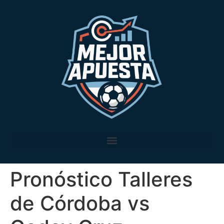
Pronóstico Talleres
de Córdoba vs