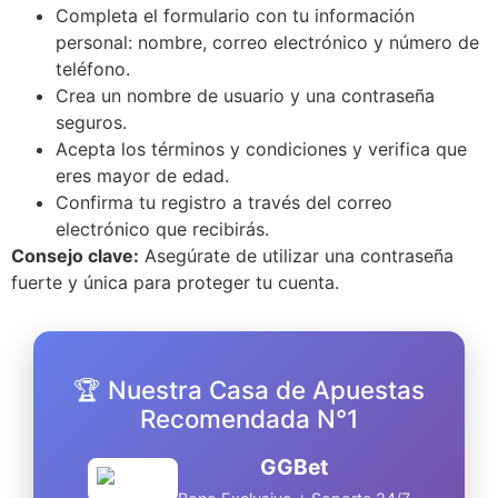
Completa el formulario con tu información
personal: nombre, correo electrónico y número de
teléfono.
Crea un nombre de usuario y una contraseña
seguros.
Acepta los términos y condiciones y verifica que
eres mayor de edad.
Confirma tu registro a través del correo
electrónico que recibirás.
Consejo clave:
Asegúrate de utilizar una contraseña
fuerte y única para proteger tu cuenta.
🏆 Nuestra Casa de Apuestas
Recomendada N°1
GGBet