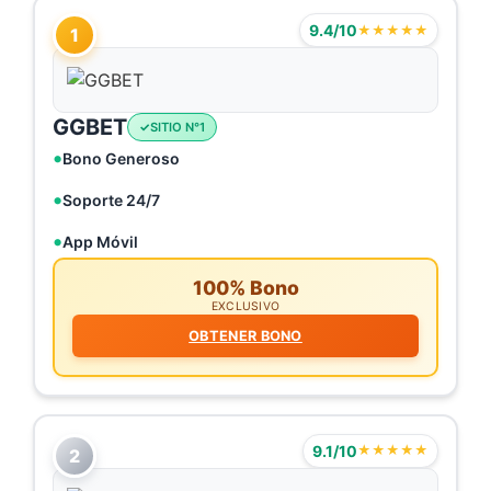
9.4/10
★★★★★
1
GGBET
SITIO N°1
Bono Generoso
Soporte 24/7
App Móvil
100% Bono
EXCLUSIVO
OBTENER BONO
9.1/10
★★★★★
2