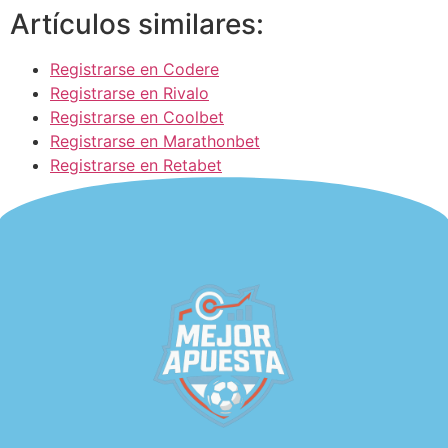
Artículos similares:
Registrarse en Codere
Registrarse en Rivalo
Registrarse en Coolbet
Registrarse en Marathonbet
Registrarse en Retabet