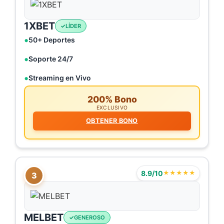
1XBET
LÍDER
50+ Deportes
Soporte 24/7
Streaming en Vivo
200% Bono
EXCLUSIVO
OBTENER BONO
8.9/10
★★★★★
3
MELBET
GENEROSO