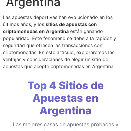
Argentina
Las apuestas deportivas han evolucionado en los
últimos años, y los
sitios de apuestas con
criptomonedas en Argentina
están ganando
popularidad. Este fenómeno se debe a la rapidez y
seguridad que ofrecen las transacciones con
criptomonedas. En este artículo, exploraremos las
ventajas y consideraciones de elegir un sitio de
apuestas que acepte criptomonedas en Argentina.
Top 4 Sitios de
Apuestas en
Argentina
Las mejores casas de apuestas probadas y