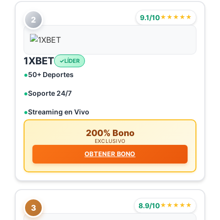
9.1/10
★★★★★
2
1XBET
LÍDER
50+ Deportes
Soporte 24/7
Streaming en Vivo
200% Bono
EXCLUSIVO
OBTENER BONO
8.9/10
★★★★★
3