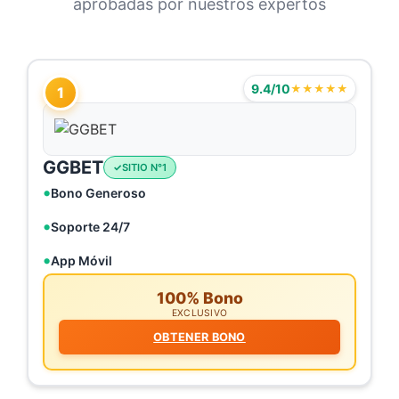
aprobadas por nuestros expertos
9.4/10
★★★★★
1
GGBET
SITIO N°1
Bono Generoso
Soporte 24/7
App Móvil
100% Bono
EXCLUSIVO
OBTENER BONO