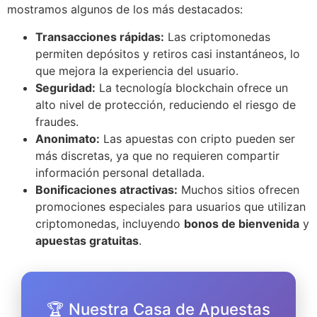
mostramos algunos de los más destacados:
Transacciones rápidas:
Las criptomonedas
permiten depósitos y retiros casi instantáneos, lo
que mejora la experiencia del usuario.
Seguridad:
La tecnología blockchain ofrece un
alto nivel de protección, reduciendo el riesgo de
fraudes.
Anonimato:
Las apuestas con cripto pueden ser
más discretas, ya que no requieren compartir
información personal detallada.
Bonificaciones atractivas:
Muchos sitios ofrecen
promociones especiales para usuarios que utilizan
criptomonedas, incluyendo
bonos de bienvenida
y
apuestas gratuitas
.
🏆 Nuestra Casa de Apuestas