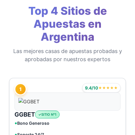
Top 4 Sitios de
Apuestas en
Argentina
Las mejores casas de apuestas probadas y
aprobadas por nuestros expertos
9.4/10
★★★★★
1
GGBET
SITIO N°1
Bono Generoso
Soporte 24/7