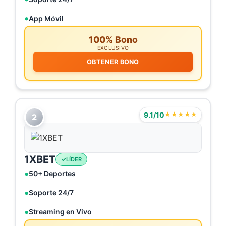
App Móvil
100% Bono
EXCLUSIVO
OBTENER BONO
9.1/10
★★★★★
2
1XBET
LÍDER
50+ Deportes
Soporte 24/7
Streaming en Vivo