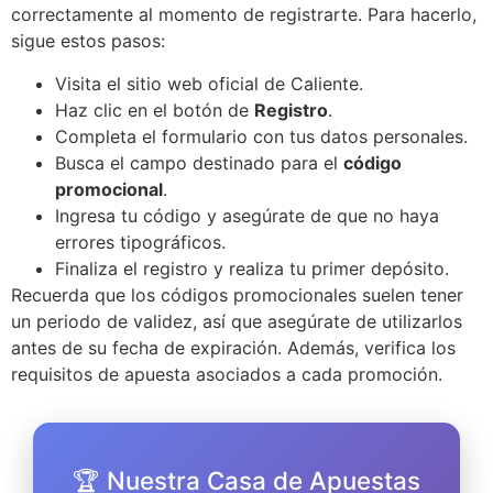
correctamente al momento de registrarte. Para hacerlo,
sigue estos pasos:
Visita el sitio web oficial de Caliente.
Haz clic en el botón de
Registro
.
Completa el formulario con tus datos personales.
Busca el campo destinado para el
código
promocional
.
Ingresa tu código y asegúrate de que no haya
errores tipográficos.
Finaliza el registro y realiza tu primer depósito.
Recuerda que los códigos promocionales suelen tener
un periodo de validez, así que asegúrate de utilizarlos
antes de su fecha de expiración. Además, verifica los
requisitos de apuesta asociados a cada promoción.
🏆 Nuestra Casa de Apuestas