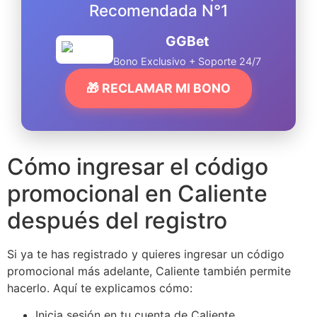
Recomendada N°1
GGBet
Bono Exclusivo + Soporte 24/7
🎁 RECLAMAR MI BONO
Cómo ingresar el código
promocional en Caliente
después del registro
Si ya te has registrado y quieres ingresar un código
promocional más adelante, Caliente también permite
hacerlo. Aquí te explicamos cómo:
Inicia sesión en tu cuenta de Caliente.