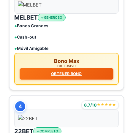
MELBET
GENEROSO
Bonos Grandes
Cash-out
Móvil Amigable
Bono Max
EXCLUSIVO
OBTENER BONO
8.7/10
★★★★★
4
22BET
COMPLETO