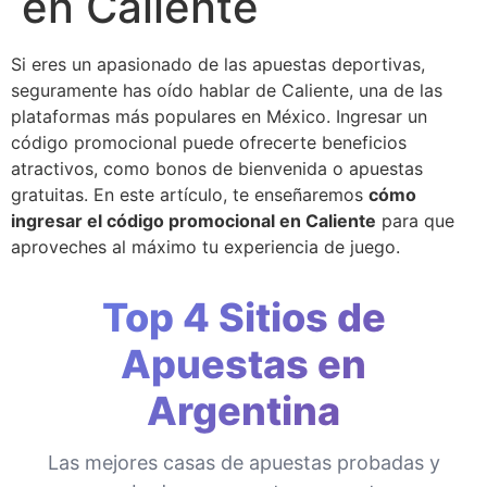
en Caliente
Si eres un apasionado de las apuestas deportivas,
seguramente has oído hablar de Caliente, una de las
plataformas más populares en México. Ingresar un
código promocional puede ofrecerte beneficios
atractivos, como bonos de bienvenida o apuestas
gratuitas. En este artículo, te enseñaremos
cómo
ingresar el código promocional en Caliente
para que
aproveches al máximo tu experiencia de juego.
Top 4 Sitios de
Apuestas en
Argentina
Las mejores casas de apuestas probadas y