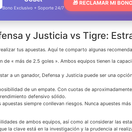
🎁 RECLAMAR MI BON
Bono Exclusivo + Soporte 24/7
nsa y Justicia vs Tigre: Estr
 realizar tus apuestas. Aquí te comparto algunas recomenda
n de « más de 2.5 goles ». Ambos equipos tienen la capac
star a un ganador, Defensa y Justicia puede ser una opci
posibilidad de un empate. Con cuotas de aproximadament
rendimiento defensivo sólido.
 apuestas siempre conllevan riesgos. Nunca apuestes más 
ebilidades de ambos equipos, así como al considerar las esta
 la clave está en la investigación y la prudencia al realiz