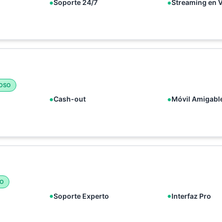
Soporte 24/7
Streaming en 
OSO
Cash-out
Móvil Amigabl
TO
Soporte Experto
Interfaz Pro