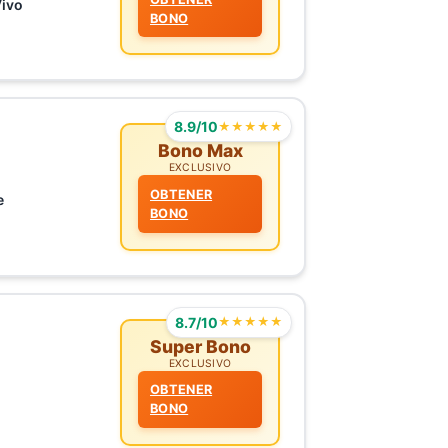
Vivo
BONO
8.9/10
★★★★★
Bono Max
EXCLUSIVO
OBTENER
e
BONO
8.7/10
★★★★★
Super Bono
EXCLUSIVO
OBTENER
BONO