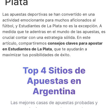
Plata
Las apuestas deportivas se han convertido en una
actividad emocionante para muchos aficionados al
fútbol, y Estudiantes de La Plata no es la excepción. A
medida que te adentras en el mundo de las apuestas, es
crucial contar con una estrategia sólida. En este
artículo, compartiremos
consejos claves para apostar
en Estudiantes de La Plata
, que te ayudarán a
maximizar tus posibilidades de éxito.
Top 4 Sitios de
Apuestas en
Argentina
Las mejores casas de apuestas probadas y