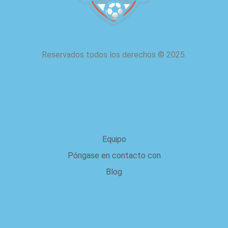
Reservados todos los derechos
©
2025.
acerca de nosotros
Equipo
Póngase en contacto con
Blog
Legal