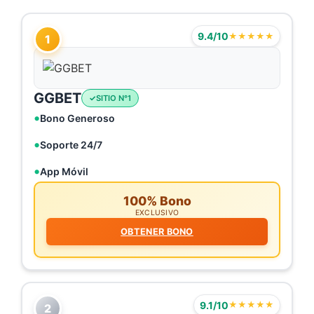
9.4/10
★★★★★
1
GGBET
SITIO N°1
Bono Generoso
Soporte 24/7
App Móvil
100% Bono
EXCLUSIVO
OBTENER BONO
9.1/10
★★★★★
2