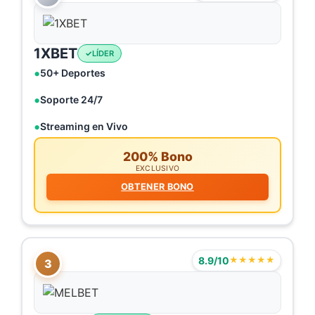
1XBET
LÍDER
50+ Deportes
Soporte 24/7
Streaming en Vivo
200% Bono
EXCLUSIVO
OBTENER BONO
8.9/10
★★★★★
3