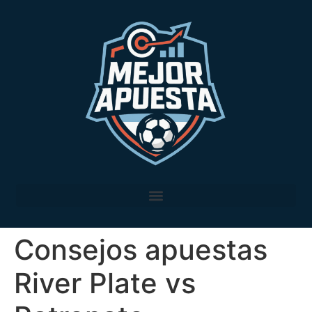
Consejos apuestas
River Plate vs