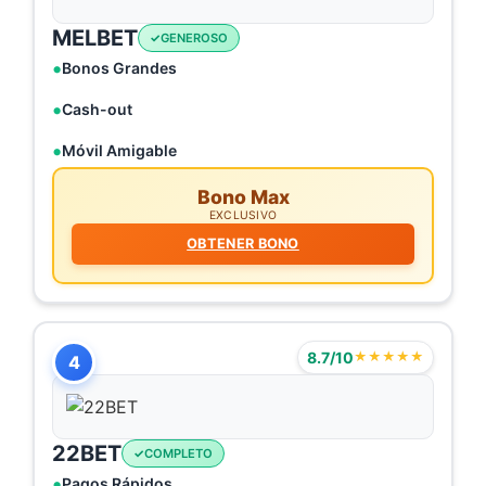
MELBET
GENEROSO
Bonos Grandes
Cash-out
Móvil Amigable
Bono Max
EXCLUSIVO
OBTENER BONO
8.7/10
★★★★★
4
22BET
COMPLETO
Pagos Rápidos