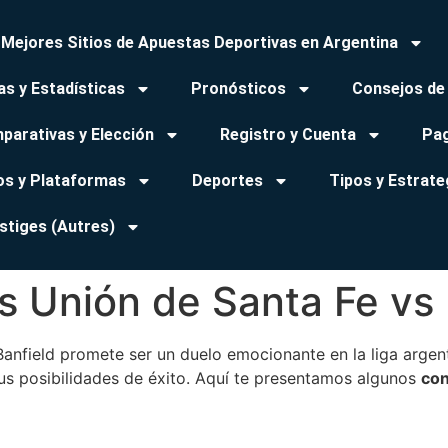
 Mejores Sitios de Apuestas Deportivas en Argentina
as y Estadísticas
Pronósticos
Consejos de
parativas y Elección
Registro y Cuenta
Pag
ios y Plataformas
Deportes
Tipos y Estrate
stiges (Autres)
 Unión de Santa Fe vs 
Banfield promete ser un duelo emocionante en la liga arge
s posibilidades de éxito. Aquí te presentamos algunos
con