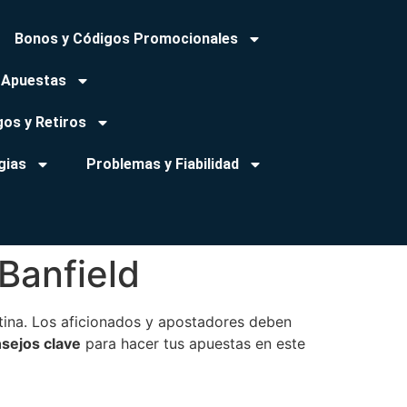
Bonos y Códigos Promocionales
 Apuestas
os y Retiros
gias
Problemas y Fiabilidad
Banfield
ntina. Los aficionados y apostadores deben
sejos clave
para hacer tus apuestas en este