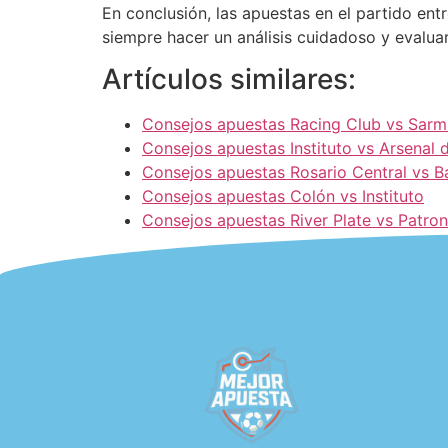
En conclusión, las apuestas en el partido ent
siempre hacer un análisis cuidadoso y evaluar
Artículos similares:
Consejos apuestas Racing Club vs Sarm
Consejos apuestas Instituto vs Arsenal 
Consejos apuestas Rosario Central vs Ba
Consejos apuestas Colón vs Instituto
Consejos apuestas River Plate vs Patro
ac
no