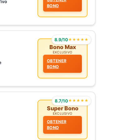
Vivo
BONO
8.9/10
★★★★★
Bono Max
EXCLUSIVO
OBTENER
e
BONO
8.7/10
★★★★★
Super Bono
EXCLUSIVO
OBTENER
BONO