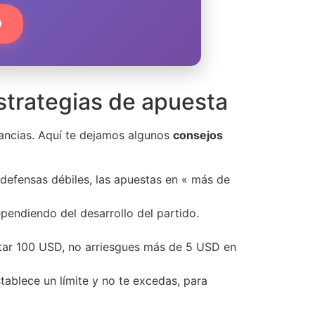
O
strategias de apuesta
nancias. Aquí te dejamos algunos
consejos
defensas débiles, las apuestas en « más de
pendiendo del desarrollo del partido.
star 100 USD, no arriesgues más de 5 USD en
ablece un límite y no te excedas, para