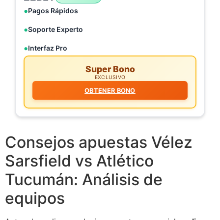
Pagos Rápidos
Soporte Experto
Interfaz Pro
Super Bono
EXCLUSIVO
OBTENER BONO
Consejos apuestas Vélez
Sarsfield vs Atlético
Tucumán: Análisis de
equipos