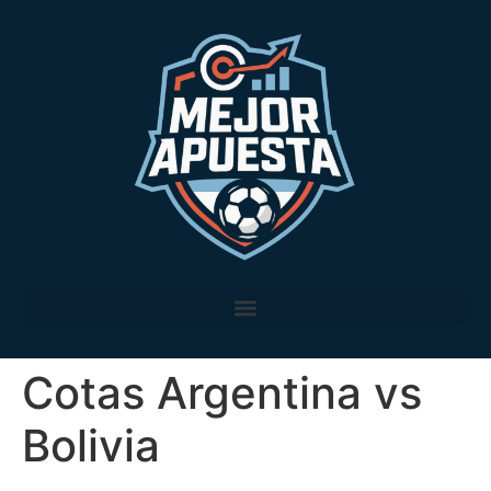
Cotas Argentina vs
Bolivia