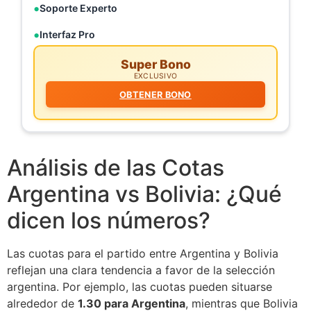
Soporte Experto
Interfaz Pro
Super Bono
EXCLUSIVO
OBTENER BONO
Análisis de las Cotas
Argentina vs Bolivia: ¿Qué
dicen los números?
Las cuotas para el partido entre Argentina y Bolivia
reflejan una clara tendencia a favor de la selección
argentina. Por ejemplo, las cuotas pueden situarse
alrededor de
1.30 para Argentina
, mientras que Bolivia