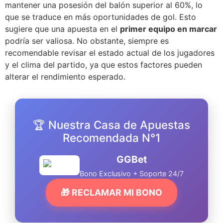
mantener una posesión del balón superior al 60%, lo
que se traduce en más oportunidades de gol. Esto
sugiere que una apuesta en el
primer equipo en marcar
podría ser valiosa. No obstante, siempre es
recomendable revisar el estado actual de los jugadores
y el clima del partido, ya que estos factores pueden
alterar el rendimiento esperado.
🏆 Nuestra Casa de Apuestas
Recomendada N°1
GGBet
Bono Exclusivo + Soporte 24/7
🎁 RECLAMAR MI BONO