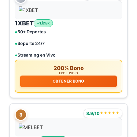
1XBET
LÍDER
50+ Deportes
Soporte 24/7
Streaming en Vivo
200% Bono
EXCLUSIVO
OBTENER BONO
8.9/10
★★★★★
3