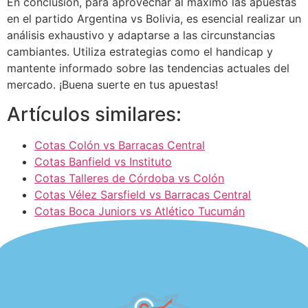
En conclusión, para aprovechar al máximo las apuestas
en el partido Argentina vs Bolivia, es esencial realizar un
análisis exhaustivo y adaptarse a las circunstancias
cambiantes. Utiliza estrategias como el handicap y
mantente informado sobre las tendencias actuales del
mercado. ¡Buena suerte en tus apuestas!
Artículos similares:
Cotas Colón vs Barracas Central
Cotas Banfield vs Instituto
Cotas Talleres de Córdoba vs Colón
Cotas Vélez Sarsfield vs Barracas Central
Cotas Boca Juniors vs Atlético Tucumán