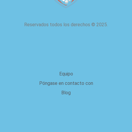
Reservados todos los derechos
©
2025.
acerca de nosotros
Equipo
Póngase en contacto con
Blog
Legal