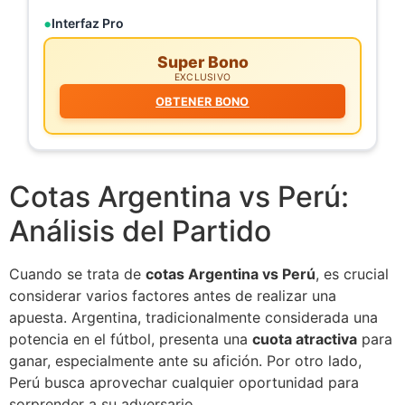
Interfaz Pro
Super Bono
EXCLUSIVO
OBTENER BONO
Cotas Argentina vs Perú:
Análisis del Partido
Cuando se trata de
cotas Argentina vs Perú
, es crucial
considerar varios factores antes de realizar una
apuesta. Argentina, tradicionalmente considerada una
potencia en el fútbol, presenta una
cuota atractiva
para
ganar, especialmente ante su afición. Por otro lado,
Perú busca aprovechar cualquier oportunidad para
sorprender a su adversario.