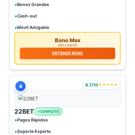
Bonos Grandes
Cash-out
Móvil Amigable
Bono Max
EXCLUSIVO
OBTENER BONO
8.7/10
★★★★★
4
22BET
COMPLETO
Pagos Rápidos
Soporte Experto