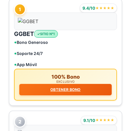
9.4/10
★★★★★
1
GGBET
SITIO N°1
Bono Generoso
Soporte 24/7
App Móvil
100% Bono
EXCLUSIVO
OBTENER BONO
9.1/10
★★★★★
2