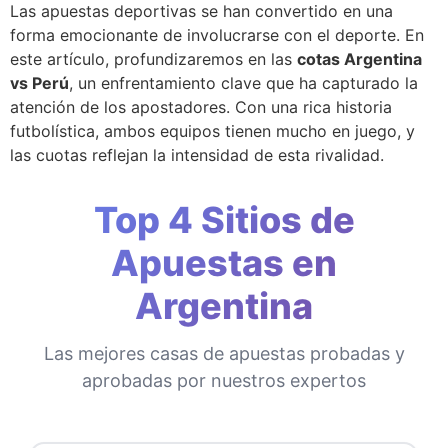
Las apuestas deportivas se han convertido en una
forma emocionante de involucrarse con el deporte. En
este artículo, profundizaremos en las
cotas Argentina
vs Perú
, un enfrentamiento clave que ha capturado la
atención de los apostadores. Con una rica historia
futbolística, ambos equipos tienen mucho en juego, y
las cuotas reflejan la intensidad de esta rivalidad.
Top 4 Sitios de
Apuestas en
Argentina
Las mejores casas de apuestas probadas y
aprobadas por nuestros expertos