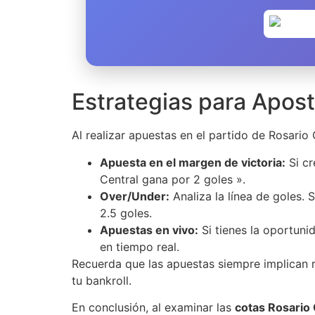
Estrategias para Apost
Al realizar apuestas en el partido de Rosario 
Apuesta en el margen de victoria:
Si cr
Central gana por 2 goles ».
Over/Under:
Analiza la línea de goles.
2.5 goles.
Apuestas en vivo:
Si tienes la oportuni
en tiempo real.
Recuerda que las apuestas siempre implican 
tu bankroll.
En conclusión, al examinar las
cotas Rosario 