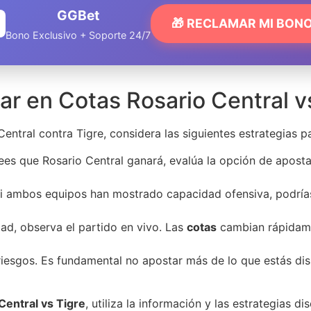
GGBet
🎁 RECLAMAR MI BON
Bono Exclusivo + Soporte 24/7
ar en Cotas Rosario Central v
Central contra Tigre, considera las siguientes estrategias p
ees que Rosario Central ganará, evalúa la opción de apost
 Si ambos equipos han mostrado capacidad ofensiva, podrí
dad, observa el partido en vivo. Las
cotas
cambian rápidame
riesgos. Es fundamental no apostar más de lo que estás d
Central vs Tigre
, utiliza la información y las estrategias 