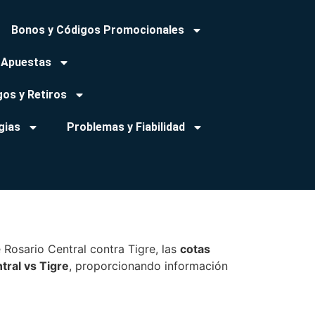
Bonos y Códigos Promocionales
 Apuestas
os y Retiros
gias
Problemas y Fiabilidad
Rosario Central contra Tigre, las
cotas
tral vs Tigre
, proporcionando información