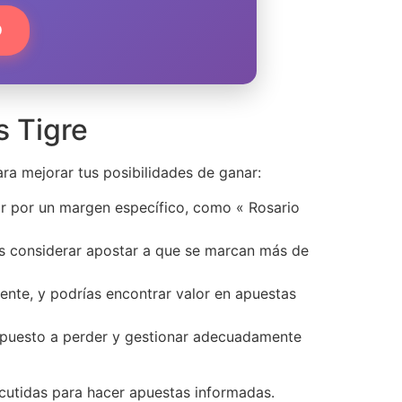
O
s Tigre
ara mejorar tus posibilidades de ganar:
ar por un margen específico, como « Rosario
as considerar apostar a que se marcan más de
nte, y podrías encontrar valor en apuestas
ispuesto a perder y gestionar adecuadamente
discutidas para hacer apuestas informadas.