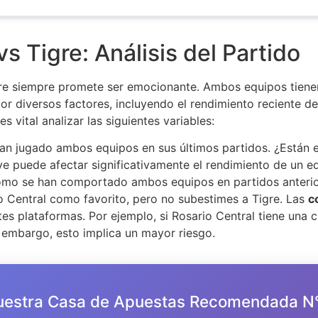
s Tigre: Análisis del Partido
gre siempre promete ser emocionante. Ambos equipos tienen
or diversos factores, incluyendo el rendimiento reciente de
s vital analizar las siguientes variables:
 jugado ambos equipos en sus últimos partidos. ¿Están en
e puede afectar significativamente el rendimiento de un e
mo se han comportado ambos equipos en partidos anterio
o Central como favorito, pero no subestimes a Tigre. Las
c
s plataformas. Por ejemplo, si Rosario Central tiene una c
n embargo, esto implica un mayor riesgo.
uestra Casa de Apuestas Recomendada N