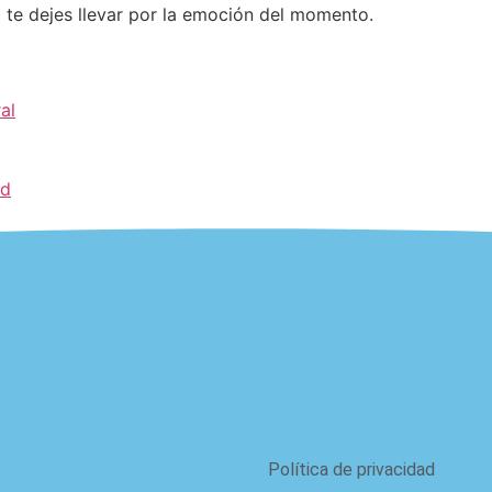
 te dejes llevar por la emoción del momento.
al
ld
erca de
Legal
sotros
Política de privacidad
o