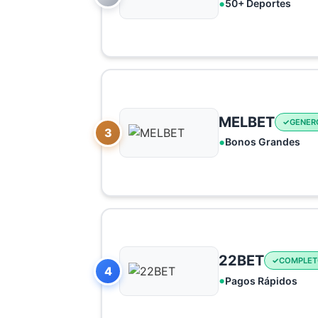
50+ Deportes
MELBET
GENER
3
Bonos Grandes
22BET
COMPLE
4
Pagos Rápidos