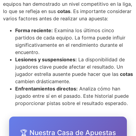
equipos han demostrado un nivel competitivo en la liga,
lo que se refleja en sus
cotas
. Es importante considerar
varios factores antes de realizar una apuesta:
Forma reciente:
Examina los últimos cinco
partidos de cada equipo. La forma puede influir
significativamente en el rendimiento durante el
encuentro.
Lesiones y suspensiones:
La disponibilidad de
jugadores clave puede afectar el resultado. Un
jugador estrella ausente puede hacer que las
cotas
cambien drásticamente.
Enfrentamientos directos:
Analiza cómo han
jugado entre sí en el pasado. Este historial puede
proporcionar pistas sobre el resultado esperado.
🏆 Nuestra Casa de Apuestas