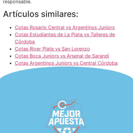
responsable.
Artículos similares:
Cotas Rosario Central vs Argentinos Juniors
Cotas Estudiantes de La Plata vs Talleres de
Córdoba
Cotas River Plate vs San Lorenzo
Cotas Boca Juniors vs Arsenal de Sarandí
Cotas Argentinos Juniors vs Central Córdoba