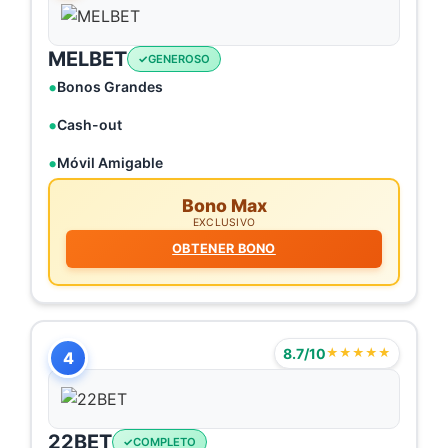
MELBET
GENEROSO
Bonos Grandes
Cash-out
Móvil Amigable
Bono Max
EXCLUSIVO
OBTENER BONO
8.7/10
★★★★★
4
22BET
COMPLETO