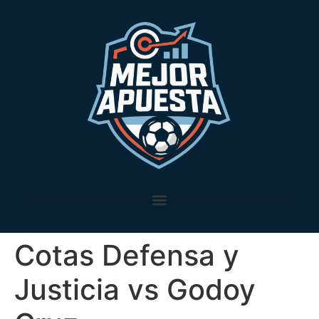
Cotas Defensa y
Justicia vs Godoy