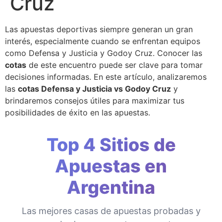
Cruz
Las apuestas deportivas siempre generan un gran
interés, especialmente cuando se enfrentan equipos
como Defensa y Justicia y Godoy Cruz. Conocer las
cotas
de este encuentro puede ser clave para tomar
decisiones informadas. En este artículo, analizaremos
las
cotas Defensa y Justicia vs Godoy Cruz
y
brindaremos consejos útiles para maximizar tus
posibilidades de éxito en las apuestas.
Top 4 Sitios de
Apuestas en
Argentina
Las mejores casas de apuestas probadas y