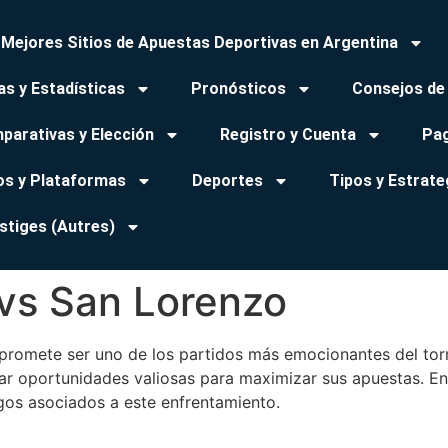
 Mejores Sitios de Apuestas Deportivas en Argentina
as y Estadísticas
Pronósticos
Consejos de
parativas y Elección
Registro y Cuenta
Pag
ios y Plataformas
Deportes
Tipos y Estrate
stiges (Autres)
 vs San Lorenzo
 promete ser uno de los partidos más emocionantes del tor
car oportunidades valiosas para maximizar sus apuestas. En
sgos asociados a este enfrentamiento.