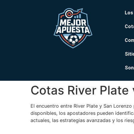
Los
Cot
Com
Sit
Son
Cotas River Plate
El encuentro entre River Plate y San Lorenzo
disponibles, los apostadores pueden identifi
actuales, las estrategias avanzadas y los rie