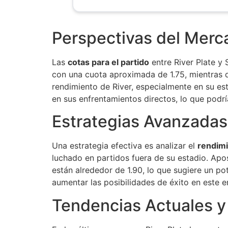
Perspectivas del Merca
Las
cotas para el partido
entre River Plate y
con una cuota aproximada de 1.75, mientras q
rendimiento de River, especialmente en su es
en sus enfrentamientos directos, lo que podrí
Estrategias Avanzadas 
Una estrategia efectiva es analizar el
rendimi
luchado en partidos fuera de su estadio. Apo
están alrededor de 1.90, lo que sugiere un p
aumentar las posibilidades de éxito en este e
Tendencias Actuales y