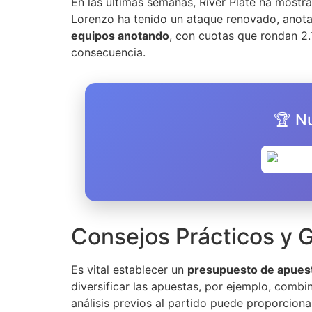
En las últimas semanas, River Plate ha mostr
Lorenzo ha tenido un ataque renovado, anota
equipos anotando
, con cuotas que rondan 2.1
consecuencia.
🏆 N
Consejos Prácticos y 
Es vital establecer un
presupuesto de apues
diversificar las apuestas, por ejemplo, combi
análisis previos al partido puede proporcion