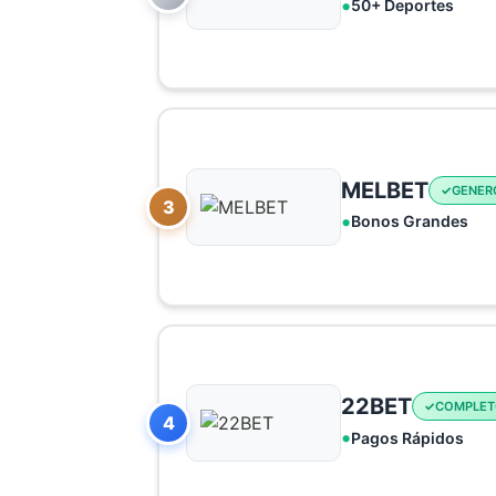
50+ Deportes
MELBET
GENER
3
Bonos Grandes
22BET
COMPLE
4
Pagos Rápidos