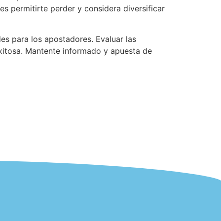
s permitirte perder y considera diversificar
s para los apostadores. Evaluar las
 exitosa. Mantente informado y apuesta de