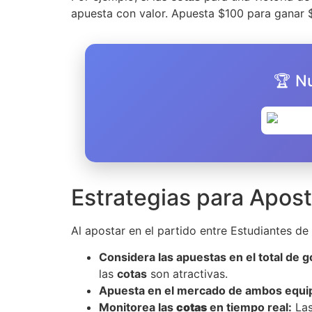
apuesta con valor. Apuesta $100 para ganar $
🏆 N
Estrategias para Apost
Al apostar en el partido entre Estudiantes de 
Considera las apuestas en el total de g
las
cotas
son atractivas.
Apuesta en el mercado de ambos equi
Monitorea las
cotas
en tiempo real:
Las