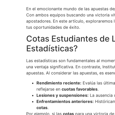
En el emocionante mundo de las apuestas depo
Con ambos equipos buscando una victoria vit
apostadores. En este artículo, exploraremos 
tus oportunidades de éxito.
Cotas Estudiantes de L
Estadísticas?
Las estadísticas son fundamentales al momen
una ventaja significativa. En contraste, Insti
apuestas. Al considerar las apuestas, es esenc
Rendimiento reciente:
Evalúa las últim
reflejarse en
cuotas favorables
.
Lesiones y suspensiones:
La ausencia d
Enfrentamientos anteriores:
Históricam
cotas
.
Por ejemplo, si las
cotas
para una victoria de