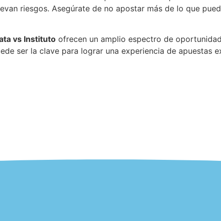
levan riesgos. Asegúrate de no apostar más de lo que puede
ta vs Instituto
ofrecen un amplio espectro de oportunidade
puede ser la clave para lograr una experiencia de apuestas