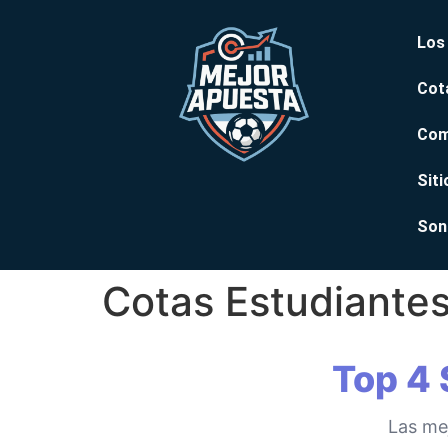
Los
Cot
Com
Sit
Son
Cotas Estudiantes 
Top 4 
Las me