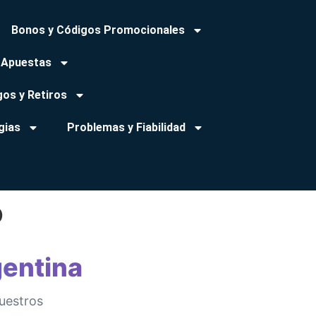
Bonos y Códigos Promocionales
 Apuestas
os y Retiros
gias
Problemas y Fiabilidad
o
gentina
uestros