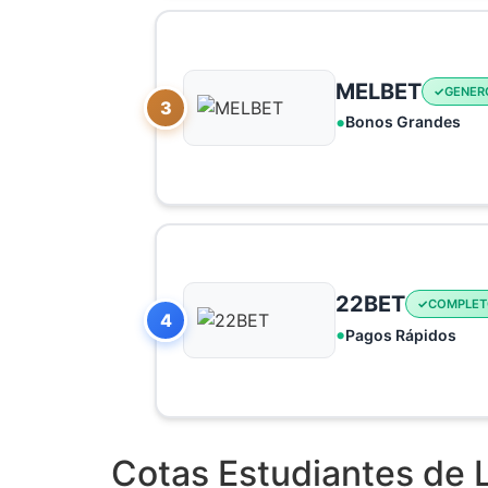
MELBET
GENER
3
Bonos Grandes
22BET
COMPLE
4
Pagos Rápidos
Cotas Estudiantes de La