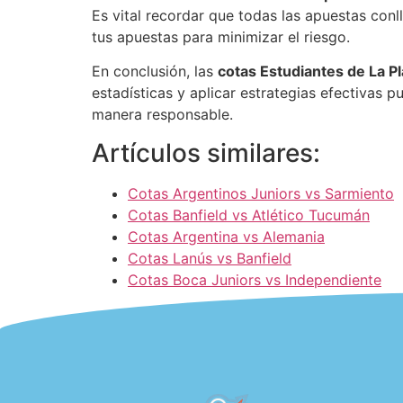
Es vital recordar que todas las apuestas conl
tus apuestas para minimizar el riesgo.
En conclusión, las
cotas Estudiantes de La Pla
estadísticas y aplicar estrategias efectivas 
manera responsable.
Artículos similares:
Cotas Argentinos Juniors vs Sarmiento
Cotas Banfield vs Atlético Tucumán
Cotas Argentina vs Alemania
Cotas Lanús vs Banfield
Cotas Boca Juniors vs Independiente