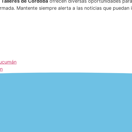
s Talleres de Córdoba
ofrecen diversas oportunidades para
rmada. Mantente siempre alerta a las noticias que puedan i
Tucumán
án
erca de
Legal
sotros