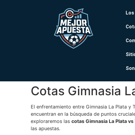
Los
Cot
Com
Sit
Son
Cotas Gimnasia La
El enfrentamiento entre Gimnasia La Plata y 
encuentran en la búsqueda de puntos cruciale
exploraremos las
cotas Gimnasia La Plata vs
las apuestas.