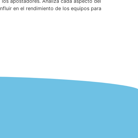
 los apostadores. Analiza cada aspecto del
nfluir en el rendimiento de los equipos para