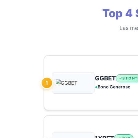
Top 4 
Las me
GGBET
SITIO N°1
1
Bono Generoso