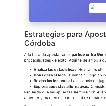
Estrategias para Apost
Córdoba
A la hora de apostar en el
partido entre Gimn
probabilidades de éxito. Aquí te dejamos alg
Analiza las estadísticas:
Revisa los últi
Considera el local:
Gimnasia juega en cas
Revisa las lesiones:
La ausencia de juga
Explora apuestas alternativas:
Consider
Recuerda que las apuestas siempre conllevan
a perder y mantén un control sobre tu bankrol