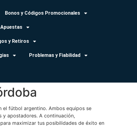
Bonos y Códigos Promocionales
 Apuestas
os y Retiros
gias
Problemas y Fiabilidad
Córdoba
n el fútbol argentino. Ambos equipos se
s y apostadores. A continuación,
para maximizar tus posibilidades de éxito en