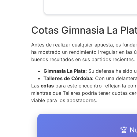
Cotas Gimnasia La Plat
Antes de realizar cualquier apuesta, es fund
ha mostrado un rendimiento irregular en las 
buenos resultados en sus partidos recientes.
Gimnasia La Plata:
Su defensa ha sido u
Talleres de Córdoba:
Con una delantera 
Las
cotas
para este encuentro reflejan la co
mientras que Talleres podría tener cuotas ce
viable para los apostadores.
🏆 N