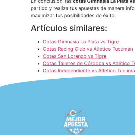
En conclusión, las
cotas Gimnasia La Plata v
partido y realiza tus apuestas de manera info
maximizar tus posibilidades de éxito.
Artículos similares:
Cotas Gimnasia La Plata vs Tigre
Cotas Racing Club vs Atlético Tucumán
Cotas San Lorenzo vs Tigre
Cotas Talleres de Córdoba vs Atlético 
Cotas Independiente vs Atlético Tucum
ac
no