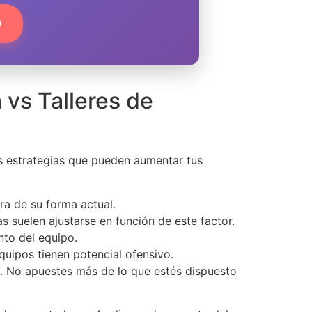
O
 vs Talleres de
nas estrategias que pueden aumentar tus
ra de su forma actual.
s suelen ajustarse en función de este factor.
nto del equipo.
uipos tienen potencial ofensivo.
. No apuestes más de lo que estés dispuesto