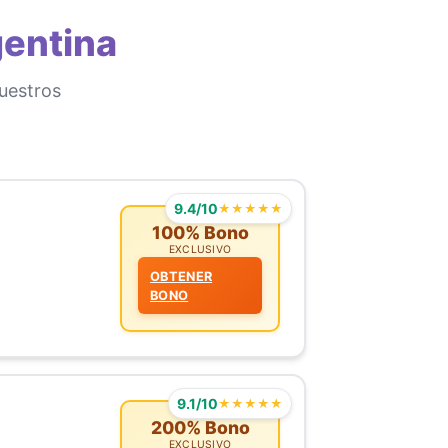
gentina
uestros
9.4/10
★★★★★
100% Bono
EXCLUSIVO
OBTENER
BONO
9.1/10
★★★★★
200% Bono
EXCLUSIVO