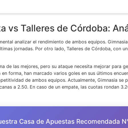
a vs Talleres de Córdoba: Aná
amental analizar el rendimiento de ambos equipos. Gimnasia 
últimas jornadas. Por otro lado, Talleres de Córdoba, con 
na de las mejores, pero su ataque necesita mejorar para g
en forma, han marcado varios goles en sus últimos encuentr
mpetitividad de ambos equipos. Actualmente, Gimnasia se p
rcanas a 2.50. En caso de un empate, las cuotas rondan 3.2
uestra Casa de Apuestas Recomendada N