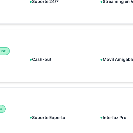
Soporte 24/7
Streaming en 
OSO
Cash-out
Móvil Amigabl
TO
Soporte Experto
Interfaz Pro