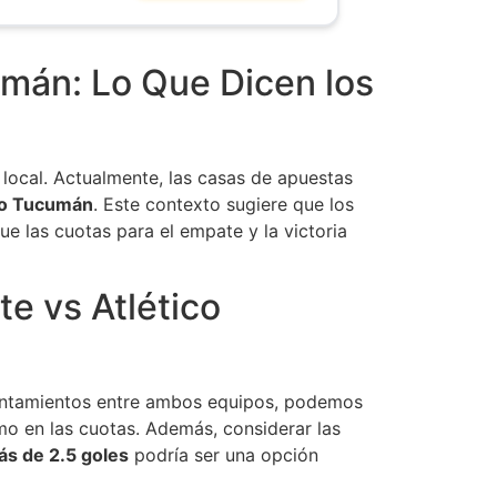
umán: Lo Que Dicen los
l local. Actualmente, las casas de apuestas
ico Tucumán
. Este contexto sugiere que los
e las cuotas para el empate y la victoria
e vs Atlético
rentamientos entre ambos equipos, podemos
smo en las cuotas. Además, considerar las
s de 2.5 goles
podría ser una opción