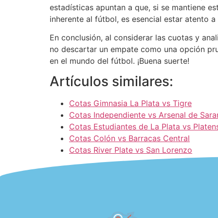
estadísticas apuntan a que, si se mantiene es
inherente al fútbol, es esencial estar atento 
En conclusión, al considerar las cuotas y an
no descartar un empate como una opción pru
en el mundo del fútbol. ¡Buena suerte!
Artículos similares:
Cotas Gimnasia La Plata vs Tigre
Cotas Independiente vs Arsenal de Sara
Cotas Estudiantes de La Plata vs Platen
Cotas Colón vs Barracas Central
Cotas River Plate vs San Lorenzo