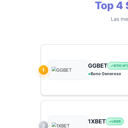
Top 4 
Las me
GGBET
SITIO N°1
1
Bono Generoso
1XBET
LÍDER
2