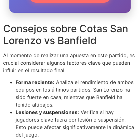
Consejos sobre Cotas San
Lorenzo vs Banfield
Al momento de realizar una apuesta en este partido, es
crucial considerar algunos factores clave que pueden
influir en el resultado final:
Forma reciente:
Analiza el rendimiento de ambos
equipos en los últimos partidos. San Lorenzo ha
sido fuerte en casa, mientras que Banfield ha
tenido altibajos.
Lesiones y suspensiones:
Verifica si hay
jugadores clave fuera por lesión o suspensión.
Esto puede afectar significativamente la dinámica
del juego.