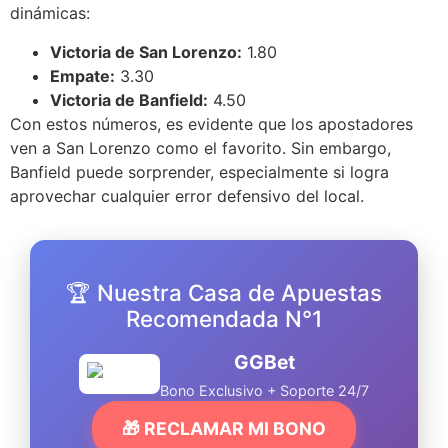
dinámicas:
Victoria de San Lorenzo:
1.80
Empate:
3.30
Victoria de Banfield:
4.50
Con estos números, es evidente que los apostadores
ven a San Lorenzo como el favorito. Sin embargo,
Banfield puede sorprender, especialmente si logra
aprovechar cualquier error defensivo del local.
🏆 Nuestra Casa de Apuestas
Recomendada N°1
GGBet
Bono Exclusivo + Soporte 24/7
🎁 RECLAMAR MI BONO