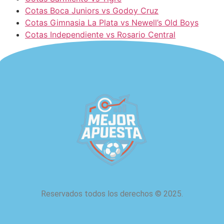
Cotas Boca Juniors vs Godoy Cruz
Cotas Gimnasia La Plata vs Newell’s Old Boys
Cotas Independiente vs Rosario Central
Reservados todos los derechos
©
2025.