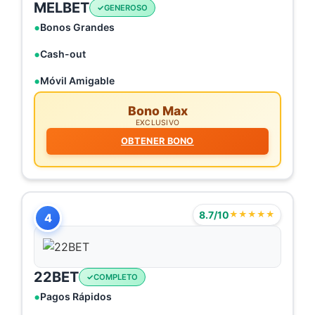
MELBET
GENEROSO
Bonos Grandes
Cash-out
Móvil Amigable
Bono Max
EXCLUSIVO
OBTENER BONO
8.7/10
★★★★★
4
22BET
COMPLETO
Pagos Rápidos