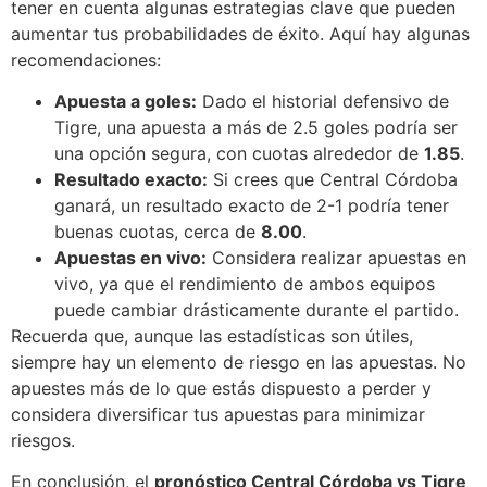
tener en cuenta algunas estrategias clave que pueden
aumentar tus probabilidades de éxito. Aquí hay algunas
recomendaciones:
Apuesta a goles:
Dado el historial defensivo de
Tigre, una apuesta a más de 2.5 goles podría ser
una opción segura, con cuotas alrededor de
1.85
.
Resultado exacto:
Si crees que Central Córdoba
ganará, un resultado exacto de 2-1 podría tener
buenas cuotas, cerca de
8.00
.
Apuestas en vivo:
Considera realizar apuestas en
vivo, ya que el rendimiento de ambos equipos
puede cambiar drásticamente durante el partido.
Recuerda que, aunque las estadísticas son útiles,
siempre hay un elemento de riesgo en las apuestas. No
apuestes más de lo que estás dispuesto a perder y
considera diversificar tus apuestas para minimizar
riesgos.
En conclusión, el
pronóstico Central Córdoba vs Tigre