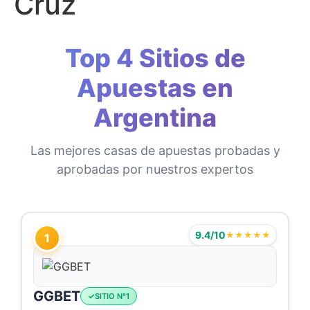
Cruz
Top 4 Sitios de
Apuestas en
Argentina
Las mejores casas de apuestas probadas y
aprobadas por nuestros expertos
9.4/10
★★★★★
1
GGBET
SITIO N°1