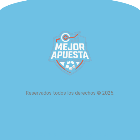
Reservados todos los derechos
©
2025.
acerca de nosotros