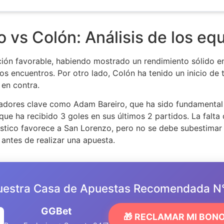
 vs Colón: Análisis de los eq
ción favorable, habiendo mostrado un rendimiento sólido e
os encuentros. Por otro lado, Colón ha tenido un inicio de
 en contra.
adores clave como Adam Bareiro, que ha sido fundamental 
ue ha recibido 3 goles en sus últimos 2 partidos. La falta
nóstico favorece a San Lorenzo, pero no se debe subestima
antes de realizar una apuesta.
uestra Casa de Apuestas Recomendada N
GGBet
🎁 RECLAMAR MI BON