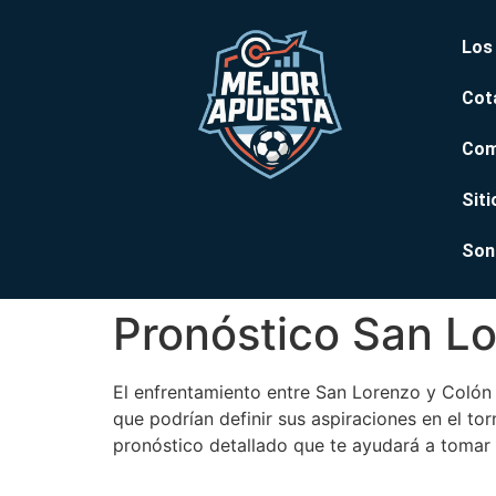
Los
Cot
Com
Sit
Son
Pronóstico San L
El enfrentamiento entre San Lorenzo y Colón
que podrían definir sus aspiraciones en el tor
pronóstico detallado que te ayudará a tomar 