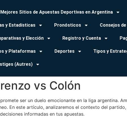
 Mejores Sitios de Apuestas Deportivas en Argentina
as y Estadísticas
Pronósticos
Consejos de
parativas y Elección
Registro y Cuenta
Pag
ios y Plataformas
Deportes
Tipos y Estrate
stiges (Autres)
orenzo vs Colón
 promete ser un duelo emocionante en la liga argentina. A
neo. En este artículo, analizaremos el contexto del partido
decisiones informadas en tus apuestas.