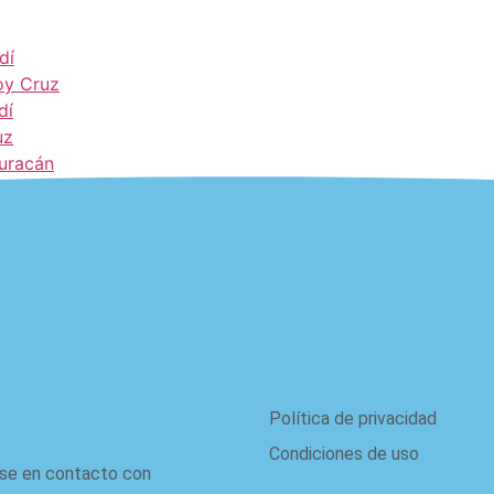
dí
oy Cruz
dí
uz
Huracán
erca de
Legal
sotros
Política de privacidad
o
Condiciones de uso
se en contacto con