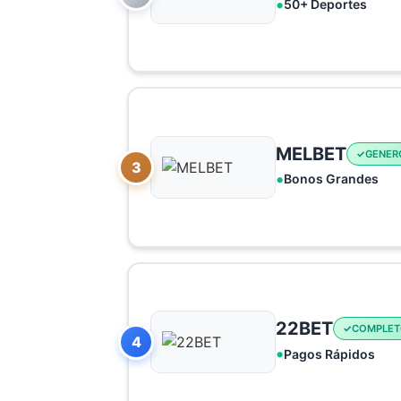
50+ Deportes
MELBET
GENER
3
Bonos Grandes
22BET
COMPLE
4
Pagos Rápidos