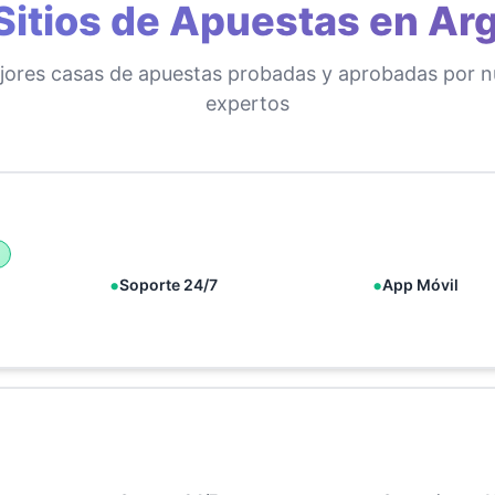
Sitios de Apuestas en Ar
jores casas de apuestas probadas y aprobadas por n
expertos
Soporte 24/7
App Móvil