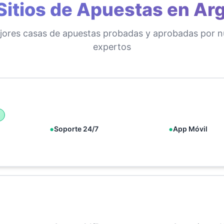
Sitios de Apuestas en Ar
jores casas de apuestas probadas y aprobadas por n
expertos
Soporte 24/7
App Móvil