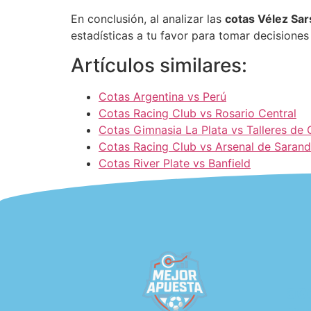
En conclusión, al analizar las
cotas Vélez Sar
estadísticas a tu favor para tomar decisione
Artículos similares:
Cotas Argentina vs Perú
Cotas Racing Club vs Rosario Central
Cotas Gimnasia La Plata vs Talleres de
Cotas Racing Club vs Arsenal de Sarand
Cotas River Plate vs Banfield
ac