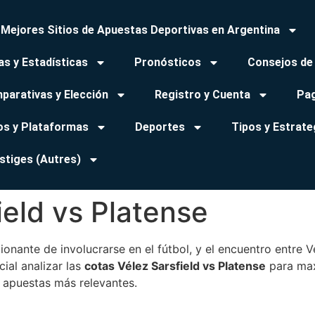
 Mejores Sitios de Apuestas Deportivas en Argentina
as y Estadísticas
Pronósticos
Consejos de
parativas y Elección
Registro y Cuenta
Pag
ios y Plataformas
Deportes
Tipos y Estrate
stiges (Autres)
ield vs Platense
ante de involucrarse en el fútbol, y el encuentro entre Vé
ial analizar las
cotas Vélez Sarsfield vs Platense
para max
 apuestas más relevantes.