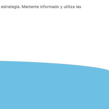
a estrategia. Mantente informado y utiliza las