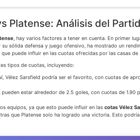
s Platense: Análisis del Parti
atense
, hay varios factores a tener en cuenta. En primer lu
r su sólida defensa y juego ofensivo, ha mostrado un rendim
 que puede influir en las cuotas ofrecidas por las casas de
es tipos de cuotas, incluyendo:
, Vélez Sarsfield podría ser el favorito, con cuotas de ap
 pueden estar alrededor de 2.5 goles, con cuotas de 1.90 p
mbos equipos, ya que esto puede influir en las
cotas Vélez Sa
ras que Platense solo ha logrado una victoria. Esto podría 