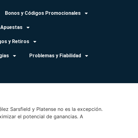
Bonos y Códigos Promocionales
 Apuestas
os y Retiros
gias
Problemas y Fiabilidad
lez Sarsfield y Platense no es la excepción.
imizar el potencial de ganancias. A